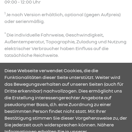
09:00 - 12:00 Uhr
1
Je nach Version erhältlich, optional (gegen Aufpreis)
oder serienmäßig.
*
Die individuelle Fahrweise, Geschwindigkeit,
Außentemperatur, Topographie, Zuladung und Nutzung
elektrischer Verbraucher haben Einfluss auf die
tatsächliche Reichweite.
**
Im Fahrbetrieb.
Diese Webseite verwendet Cookies, die die
Funktionalitäten dieser Seite unterstützt. Weiter wird
das Bewegungsverhalten auf unseren Seiten (auch für
Dritte erkennbar) nachvollzogen. Dies ermöglicht uns
KONTAKT & ANFAHRT
die Erstellung interessengerechter Angebote auf
pseudonymer Basis, d.h. eine Zuordnung zu einer
bestimmten Person findet nicht statt. Mit Ihrer
Bestätigung stimmen Sie dieser Vorgehensweise zu, der
ÖFFNUNGSZEITEN
Sie jederzeit auch widersprechen können. Nähere
Informationen erhalten Sie in unserer