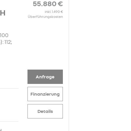
55.880 €
CH
inkl. 1.490 €
Überführungskosten
/100
 112;
Anfrage
Finanzierung
Details
d