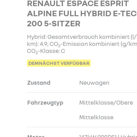
RENAULT ESPACE ESPRIT
ALPINE FULL HYBRID E-TE
200 5-SITZER
Hybrid: Gesamtverbrauch kombiniert (l
km): 4.9; CO
-Emission kombiniert (g/km):
2
CO
-Klasse: C
2
DEMNÄCHST VERFÜGBAR
Zustand
Neuwagen
Fahrzeugtyp
Mittelklasse/Obere
Mittelklasse
Motor
147kW (199PS) | Hybri