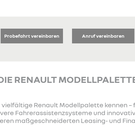
Probefahrt vereinbaren
Anruf vereinbaren
DIE RENAULT MODELLPALETT
 vielfältige Renault Modellpalette kennen – f
levere Fahrerassistenzsysteme und innovati
nseren maßgeschneiderten Leasing- und Fi