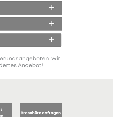
zierungsangeboten. Wir
idertes Angebot!
rt
Broschüre anfragen
en