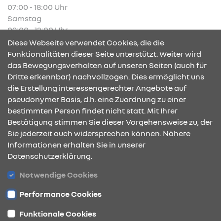
07:00 - 18:00 Uhr
Samstag
09:00 - 12:00 Uhr
Diese Webseite verwendet Cookies, die die
Funktionalitäten dieser Seite unterstützt. Weiter wird
das Bewegungsverhalten auf unseren Seiten (auch für
Dritte erkennbar) nachvollzogen. Dies ermöglicht uns
KONTAKT & ANFAHRT
die Erstellung interessengerechter Angebote auf
pseudonymer Basis, d.h. eine Zuordnung zu einer
bestimmten Person findet nicht statt. Mit Ihrer
Bestätigung stimmen Sie dieser Vorgehensweise zu, der
ÖFFNUNGSZEITEN
Sie jederzeit auch widersprechen können. Nähere
Informationen erhalten Sie in unserer
Datenschutzerklärung.
STANDORTE
Notwendige Cookies
Performance Cookies
Funktionale Cookies