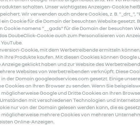
rodukten schalten. Unser wichtigstes Anzeigen-Cookie heißt 
eichert. Wir verwenden auch andere Cookies, z. B. "_drt_", "
ein Cookie für die Domain der besuchten Website gesetzt. 
in Cookie namens "__gads" für die Domain der besuchten We
as DoubeClick-Cookie auch zum Personalisieren von Anzei
 YouTube.
ersion-Cookie, mit dem Werbetreibende ermitteln können, w
lich ihre Produkte kaufen. Mit diesen Cookies können Google
e Anzeige geklickt haben und zur Website des Werbetreibend
mehrere Websites von Werbetreibenden verknüpft. Diese Cooki
en in der Domain googleadservices.com gesetzt. Einige uns
 Cookies an Ihren Browser zu senden. Wenn Sie beispielswei
möglicherweise Google und Dritte Cookies an Ihren Browser
 Umständen mit verschiedenen Technologien und Internetanb
okie nur von der Domain gelesen werden kann, die es gesetzt
te möglicherweise mehrere Cookies von mehreren Unterneh
eisten Online-Anzeigen.