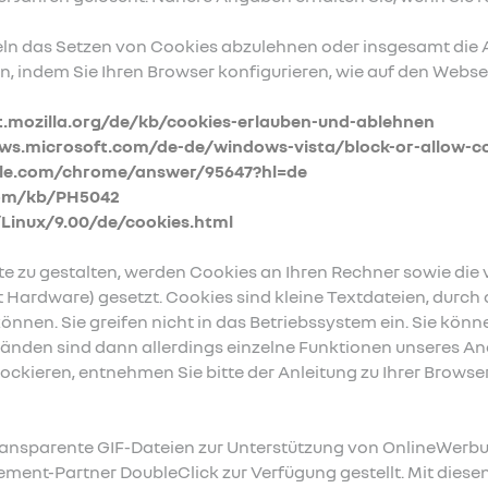
zeln das Setzen von Cookies abzulehnen oder insgesamt di
rn, indem Sie Ihren Browser konfigurieren, wie auf den Webse
t.mozilla.org/de/kb/cookies-erlauben-und-ablehnen
ws.microsoft.com/de-de/windows-vista/block-or-allow-c
gle.com/chrome/answer/95647?hl=de
com/kb/PH5042
Linux/9.00/de/cookies.html
 zu gestalten, werden Cookies an Ihren Rechner sowie die 
t Hardware) gesetzt. Cookies sind kleine Textdateien, durch 
können. Sie greifen nicht in das Betriebssystem ein. Sie kö
änden sind dann allerdings einzelne Funktionen unseres Ang
ckieren, entnehmen Sie bitte der Anleitung zu Ihrer Browse
transparente GIF-Dateien zur Unterstützung von OnlineWerb
nt-Partner DoubleClick zur Verfügung gestellt. Mit diesen