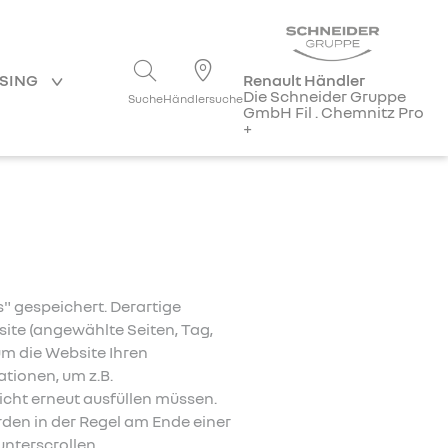
ASING
Renault Händler
Die Schneider Gruppe
Suche
Händlersuche
GmbH Fil . Chemnitz Pro
+
 gespeichert. Derartige
ite (angewählte Seiten, Tag,
um die Website Ihren
tionen, um z.B.
icht erneut ausfüllen müssen.
den in der Regel am Ende einer
unterscrollen.