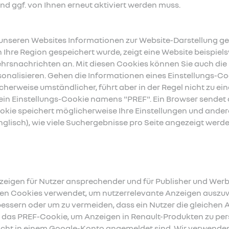
nd ggf. von Ihnen erneut aktiviert werden muss.
unseren Websites Informationen zur Website-Darstellung ges
 Ihre Region gespeichert wurde, zeigt eine Website beispiel
ehrsnachrichten an. Mit diesen Cookies können Sie auch die 
nalisieren. Gehen die Informationen eines Einstellungs-Coo
erweise umständlicher, führt aber in der Regel nicht zu ein
 ein Einstellungs-Cookie namens "PREF". Ein Browser sendet
okie speichert möglicherweise Ihre Einstellungen und ande
nglisch), wie viele Suchergebnisse pro Seite angezeigt werden 
eigen für Nutzer ansprechender und für Publisher und Werb
en Cookies verwendet, um nutzerrelevante Anzeigen auszuwä
ssern oder um zu vermeiden, dass ein Nutzer die gleichen 
das PREF-Cookie, um Anzeigen in Renault-Produkten zu perso
icht in einem Google-Konto angemeldet sind. Wir verwenden