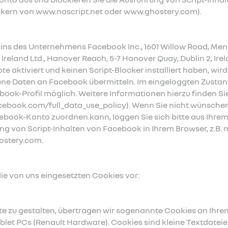
lockern von www.noscript.net oder www.ghostery.com).
ins des Unternehmens Facebook Inc., 1601 Willow Road, Men
reland Ltd., Hanover Reach, 5-7 Hanover Quay, Dublin 2, Ir
te aktiviert und keinen Script-Blocker installiert haben, wi
 Daten an Facebook übermitteln. Im eingeloggten Zustand 
ok-Profil möglich. Weitere Informationen hierzu finden Si
ebook.com/full_data_use_policy). Wenn Sie nicht wünsche
cebook-Konto zuordnen kann, loggen Sie sich bitte aus Ihr
ng von Script-Inhalten von Facebook in Ihrem Browser, z.B. 
ostery.com.
die von uns eingesetzten Cookies vor:
 zu gestalten, übertragen wir sogenannte Cookies an Ihren
let PCs (Renault Hardware). Cookies sind kleine Textdateien