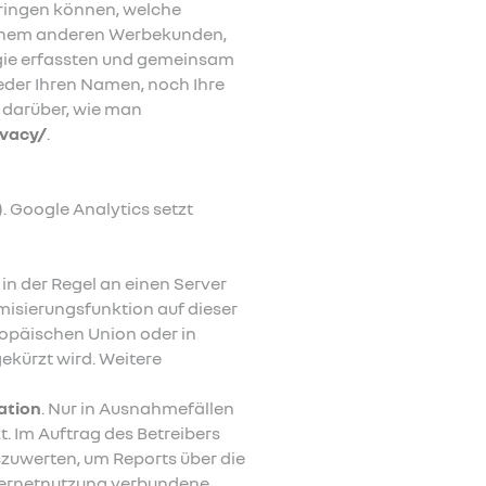
bringen können, welche
einem anderen Werbekunden,
ogie erfassten und gemeinsam
eder Ihren Namen, noch Ihre
 darüber, wie man
ivacy/
.
. Google Analytics setzt
in der Regel an einen Server
misierungsfunktion auf dieser
ropäischen Union oder in
kürzt wird. Weitere
ation
. Nur in Ausnahmefällen
t. Im Auftrag des Betreibers
szuwerten, um Reports über die
ternetnutzung verbundene