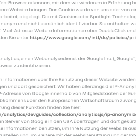
Web-Browser erkennen, mit dem wir wiederum in Erfahrung 
sere Website bringen. Das Cookie wurde von uns oder von 
rbeitet, abgelegt. Die mit Cookies oder Spotlight-Technol
nonym und nicht persönlich identifizierbar. Sie enthalten w
-Mail-Adresse. Weitere Informationen über DoubleClick und
nden Sie unter
https://www.google.com/intl/de/policies/pr
nalytics, einen Webanalysedienst der Google Inc. („Google“)
wser zu identifizieren.
n Informationen über Ihre Benutzung dieser Website werden 
en und dort gespeichert. Wir haben allerdings die IP-Anony
 IP-Adresse von Google innerhalb von Mitgliedstaaten der Eu
bkommens über den Europäischen Wirtschaftsraum zuvor ge
ung dieser Funktion finden Sie hier:
/analytics/devguides/collection/analyticsjs/ip-anonymiz
nen Server von Google in den USA übertragen und dort gekürz
se Informationen benutzen, um Ihre Nutzung der Website au
stellen und um weitere mit der Websitenutzung und der In