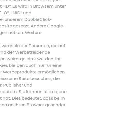
"ID". Es wird in Browsern unter
FLC", "NID" und
Bei unserem DoubleClick-
bsite gesetzt. Andere Google-
gen nutzen. Weitere
ie viele der Personen, die auf
 und der Werbetreibende
en weitergeleitet wurden. Ihr
es bleiben auch nur für eine
erer Werbeprodukte ermöglichen
se eine Seite besuchen, die
. Publisher und
ietern. Sie können alle eigene
 hat. Dies bedeutet, dass beim
men an Ihren Browser gesendet