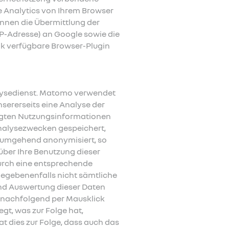
 Analytics von Ihrem Browser
nnen die Übermittlung der
IP-Adresse) an Google sowie die
nk verfügbare Browser-Plugin
lysedienst. Matomo verwendet
sererseits eine Analyse der
ugten Nutzungsinformationen
analysezwecken gespeichert,
umge­hend anony­mi­siert, so
über Ihre Benutzung dieser
urch eine entsprechende
 gegebenenfalls nicht sämtliche
nd Auswertung die­ser Daten
 nachfolgend per Mausklick
gt, was zur Folge hat,
t dies zur Folge, dass auch das