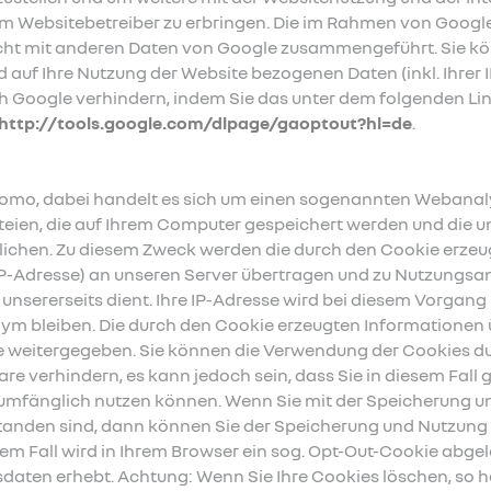
m Websitebetreiber zu erbringen. Die im Rahmen von Google
icht mit anderen Daten von Google zusammengeführt. Sie kö
 auf Ihre Nutzung der Website bezogenen Daten (inkl. Ihrer 
h Google verhindern, indem Sie das unter dem folgenden Li
http://tools.google.com/dlpage/gaoptout?hl=de
.
omo, dabei handelt es sich um einen sogenannten Webana
teien, die auf Ihrem Computer gespeichert werden und die un
ichen. Zu diesem Zweck werden die durch den Cookie erze
n IP-Adresse) an unseren Server übertragen und zu Nutzungs
nsererseits dient. Ihre IP-Adresse wird bei diesem Vorgang 
onym bleiben. Die durch den Cookie erzeugten Informationen 
te weitergegeben. Sie können die Verwendung der Cookies d
are verhindern, es kann jedoch sein, dass Sie in diesem Fall
 umfänglich nutzen können. Wenn Sie mit der Speicherung u
standen sind, dann können Sie der Speicherung und Nutzung
sem Fall wird in Ihrem Browser ein sog. Opt-Out-Cookie abgele
daten erhebt. Achtung: Wenn Sie Ihre Cookies löschen, so ha