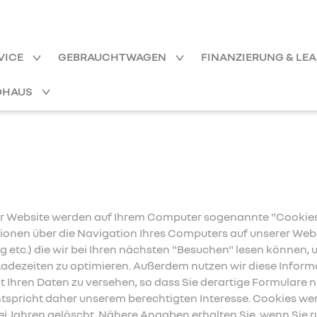
VICE
GEBRAUCHTWAGEN
FINANZIERUNG & LE
OHAUS
 Website werden auf Ihrem Computer sogenannte "Cookies"
tionen über die Navigation Ihres Computers auf unserer Webs
 etc.) die wir bei Ihren nächsten "Besuchen" lesen können, 
dezeiten zu optimieren. Außerdem nutzen wir diese Informa
 Ihren Daten zu versehen, so dass Sie derartige Formulare n
spricht daher unserem berechtigten Interesse. Cookies wer
wei Jahren gelöscht. Nähere Angaben erhalten Sie, wenn Sie r