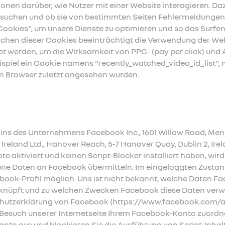
onen darüber, wie Nutzer mit einer Website interagieren. Daz
esuchen und ob sie von bestimmten Seiten Fehlermeldungen 
okies", um unsere Dienste zu optimieren und so das Surfen 
schen dieser Cookies beeinträchtigt die Verwendung der Web
 werden, um die Wirksamkeit von PPC- (pay per click) und 
spiel ein Cookie namens "recently_watched_video_id_list",
en Browser zuletzt angesehen wurden.
ins des Unternehmens Facebook Inc., 1601 Willow Road, Men
reland Ltd., Hanover Reach, 5-7 Hanover Quay, Dublin 2, Ir
te aktiviert und keinen Script-Blocker installiert haben, wi
 Daten an Facebook übermitteln. Im eingeloggten Zustand 
ook-Profil möglich. Uns ist nicht bekannt, welche Daten F
nüpft und zu welchen Zwecken Facebook diese Daten verwe
nschutzerklärung von Facebook (https://www.facebook.com/a
esuch unserer Internetseite Ihrem Facebook-Konto zuordnen
nto aus und blockieren Sie die Ausführung von Script-Inha